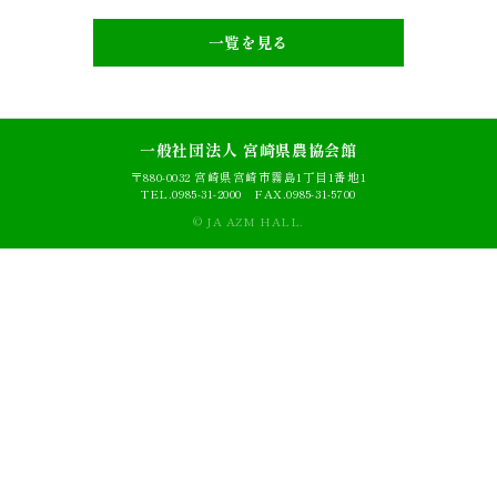
一覧を見る
一般社団法人 宮崎県農協会館
〒880-0032 宮崎県宮崎市霧島1丁目1番地1
AZM本館
貸ホール・貸会議室
Main building
TEL.0985-31-2000 FAX.0985-31-5700
© JA AZM HALL.
AZM別館
Annex
料金表
Price list
利用される方へ
Usage guide
アクセス
Access