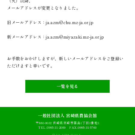
（火）以降、
メールアドレスが変更となりました。
旧メールアドレス：ja.azm@chu.mz-ja.or.jp
新メールアドレス：ja.azm@miyazaki.mz-ja.or.jp
AZM本館
貸ホール・貸会議室
Main building
お手数をおかけしますが、新しいメールアドレスをご登録い
ただけますと幸いです。
AZM別館
Annex
料金表
一覧を見る
Price list
利用される方へ
Usage guide
一般社団法人 宮崎県農協会館
アクセス
Access
〒880-0032 宮崎県宮崎市霧島1丁目1番地1
TEL.0985-31-2000 FAX.0985-31-5700
© JA AZM HALL.